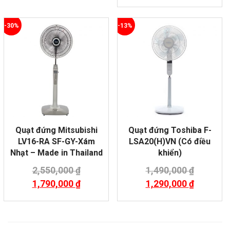
-30%
-13%
Quạt đứng Mitsubishi
Quạt đứng Toshiba F-
LV16-RA SF-GY-Xám
LSA20(H)VN (Có điều
Nhạt – Made in Thailand
khiển)
2,550,000
₫
1,490,000
₫
1,790,000
₫
1,290,000
₫