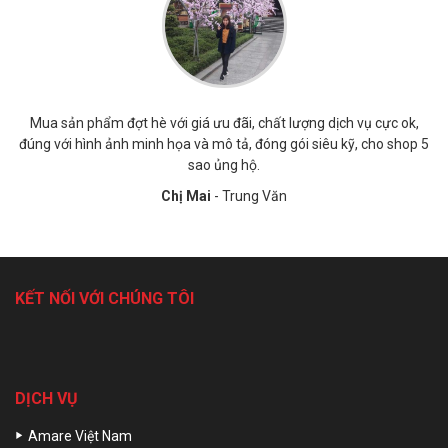
hù
Mua sản phẩm đợt hè với giá ưu đãi, chất lượng dịch vụ cực ok,
S
a
đúng với hình ảnh minh họa và mô tả, đóng gói siêu kỹ, cho shop 5
sao ủng hộ.
Chị Mai
- Trung Văn
KẾT NỐI VỚI CHÚNG TÔI
DỊCH VỤ
Amare Việt Nam