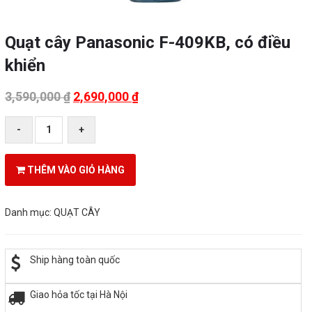
Quạt cây Panasonic F-409KB, có điều
khiển
3,590,000
₫
2,690,000
₫
Quạt
-
+
cây
Panasonic
F-
THÊM VÀO GIỎ HÀNG
409KB,
có
điều
Danh mục:
QUẠT CÂY
khiển
số
lượng
Ship hàng toàn quốc
Giao hỏa tốc tại Hà Nội