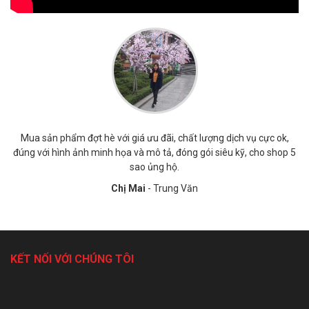
hù
Mua sản phẩm đợt hè với giá ưu đãi, chất lượng dịch vụ cực ok,
S
a
đúng với hình ảnh minh họa và mô tả, đóng gói siêu kỹ, cho shop 5
sao ủng hộ.
Chị Mai
- Trung Văn
KẾT NỐI VỚI CHÚNG TÔI