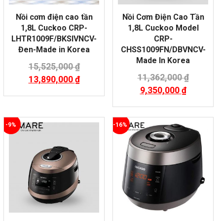
Nồi cơm điện cao tần
Nồi Cơm Điện Cao Tần
1,8L Cuckoo CRP-
1,8L Cuckoo Model
LHTR1009F/BKSIVNCV-
CRP-
Đen-Made in Korea
CHSS1009FN/DBVNCV-
Made In Korea
15,525,000
₫
11,362,000
₫
13,890,000
₫
9,350,000
₫
-9%
-16%