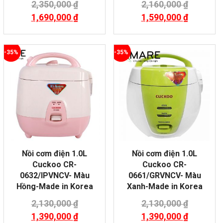
2,350,000
₫
2,160,000
₫
1,690,000
₫
1,590,000
₫
-35%
-35%
Nồi cơm điện 1.0L
Nồi cơm điện 1.0L
Cuckoo CR-
Cuckoo CR-
0632/IPVNCV- Màu
0661/GRVNCV- Màu
Hồng-Made in Korea
Xanh-Made in Korea
2,130,000
₫
2,130,000
₫
1,390,000
₫
1,390,000
₫