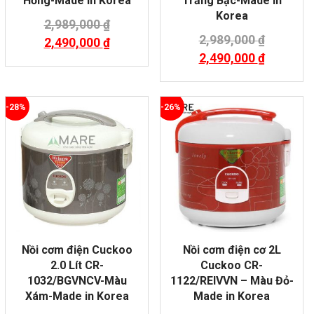
Hồng-Made in Korea
Trắng Bạc-Made in
Korea
2,989,000
₫
2,989,000
₫
2,490,000
₫
2,490,000
₫
-28%
-26%
Nồi cơm điện Cuckoo
Nồi cơm điện cơ 2L
2.0 Lít CR-
Cuckoo CR-
1032/BGVNCV-Màu
1122/REIVVN – Màu Đỏ-
Xám-Made in Korea
Made in Korea