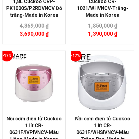
1,8L Cuckoo CRP-
Cuckoo CR-
PK1000S/P2RDVNCV Đỏ
1021/WHVNCV-Trắng-
trắng-Made in Korea
Made in Korea
4,369,000
₫
1,850,000
₫
3,690,000
₫
1,390,000
₫
-17%
-17%
Nồi cơm điện tử Cuckoo
Nồi cơm điện tử Cuckoo
1 lít CR-
1 lít CR-
0631F/IVPIVNCV-Màu
0631F/WHSIVNCV-Màu