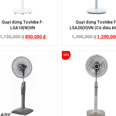
Quạt đứng Toshiba F-
Quạt đứng Toshiba F
LSA10(W)VN
LSA20(H)VN (Có điều kh
1,150,000
₫
890,000
₫
1,490,000
₫
1,290,0
-30%