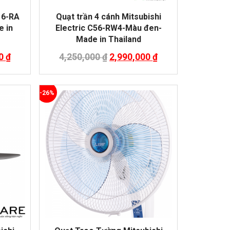
16-RA
Quạt trần 4 cánh Mitsubishi
 in
Electric C56-RW4-Màu đen-
Made in Thailand
00
₫
4,250,000
₫
2,990,000
₫
-26%