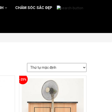
NH
CHĂM SÓC SẮC ĐẸP
-25%