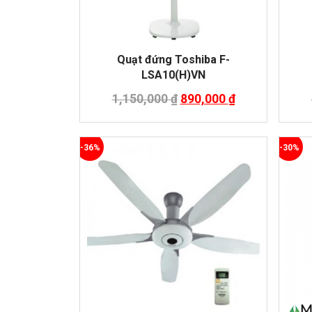
Quạt đứng Toshiba F-
LSA10(H)VN
1,150,000
₫
890,000
₫
-36%
-30%