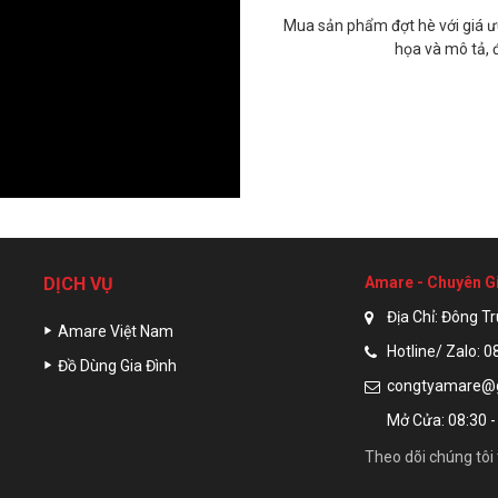
ất lượng tốt, phù hợp với giá tiền.
Mua sản phẩm đợt hè với giá ưu
a còn được shop tặng bonus món quà
họa và mô tả, 
Nam
DỊCH VỤ
Amare - Chuyên G
Địa Chỉ: Đông Tr
Amare Việt Nam
Hotline/ Zalo: 
Đồ Dùng Gia Đình
congtyamare@
Mở Cửa: 08:30 -
Theo dõi chúng tôi 