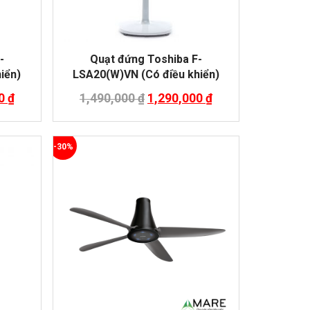
-
Quạt đứng Toshiba F-
iển)
LSA20(W)VN (Có điều khiển)
00
₫
1,490,000
₫
1,290,000
₫
-30%