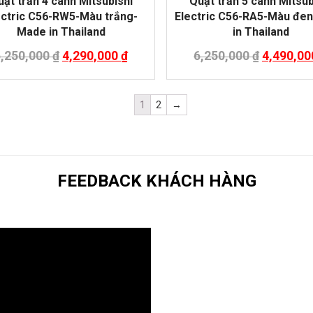
ạt trần 4 cánh Mitsubishi
Quạt trần 5 cánh Mitsub
ectric C56-RW5-Màu trắng-
Electric C56-RA5-Màu đe
Made in Thailand
in Thailand
6,250,000
₫
4,290,000
₫
6,250,000
₫
4,490,0
1
2
→
FEEDBACK KHÁCH HÀNG