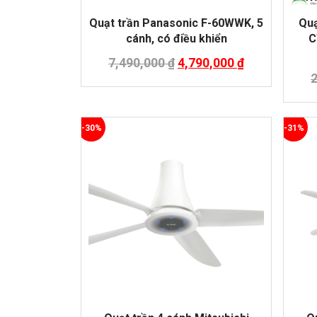
Quạt trần Panasonic F-60WWK, 5
Quạ
cánh, có điều khiển
C
7,490,000
₫
4,790,000
₫
-30%
-31%