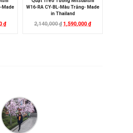
ishi
Quạt Treo Tường Mitsubishi
n-Made
W16-RA CY-BL-Màu Trắng- Made
in Thailand
00
₫
2,140,000
₫
1,590,000
₫