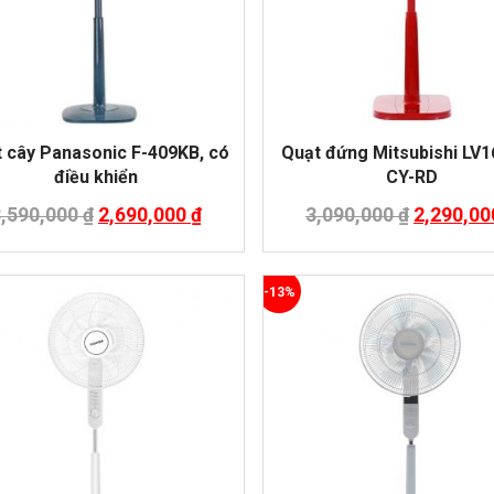
 cây Panasonic F-409KB, có
Quạt đứng Mitsubishi LV
điều khiển
CY-RD
3,590,000
₫
2,690,000
₫
3,090,000
₫
2,290,0
-13%