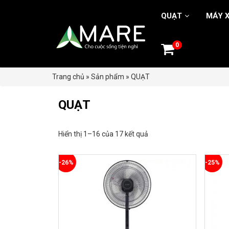
QUẠT
MÁY X
0
Trang chủ
»
Sản phẩm
»
QUẠT
QUẠT
Hiển thị 1–16 của 17 kết quả
-26%
-25%