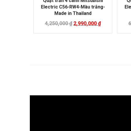
Quạt trần 4 cánh Mitsubishi
Qu
Electric C56-RW4-Màu trắng-
El
Made in Thailand
4,250,000
₫
2,990,000
₫