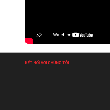
g với hình ảnh minh
Shop đã giao đúng và đủ hàng, sản phẩm đẹp, ch
hộ.
Đóng gói sản phẩm cũng rất chắc chắn. Ngoài r
nhỏ rất xinh.
Chị Hương
- Hà 
KẾT NỐI VỚI CHÚNG TÔI