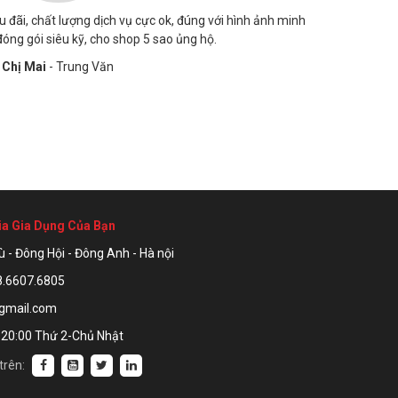
 đãi, chất lượng dịch vụ cực ok, đúng với hình ảnh minh
Shop đã gi
đóng gói siêu kỹ, cho shop 5 sao ủng hộ.
Đóng gói sả
Chị Mai
- Trung Văn
ia Gia Dụng Của Bạn
ù - Đông Hội - Đông Anh - Hà nội
08.6607.6805
gmail.com
 20:00 Thứ 2-Chủ Nhật
trên: