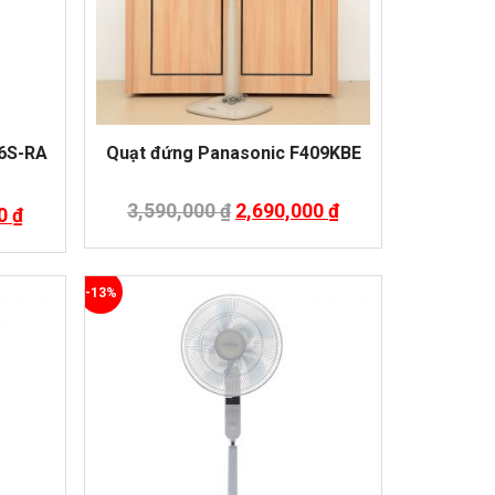
16S-RA
Quạt đứng Panasonic F409KBE
3,590,000
₫
2,690,000
₫
00
₫
-13%